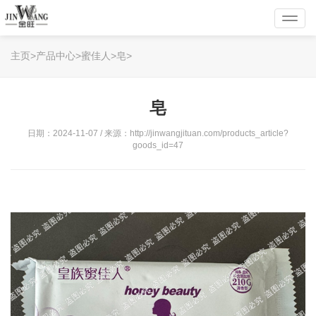
Toggl
navig
主页>产品中心>蜜佳人>皂>
皂
日期：2024-11-07 / 来源：http://jinwangjituan.com/products_article?
goods_id=47